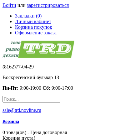
Войти
или
зарегистрироваться
Закладки (0)
Личный кабинет
Корзина покупок
Оформление заказа
(8162)77-04-29
Воскресенский бульвар 13
Пн-Пт:
9:00-19:00
Сб:
9:00-17:00
sale@trd.novline.ru
Корзина
0 товар(ов) - Цена договорная
Корзина пуста!