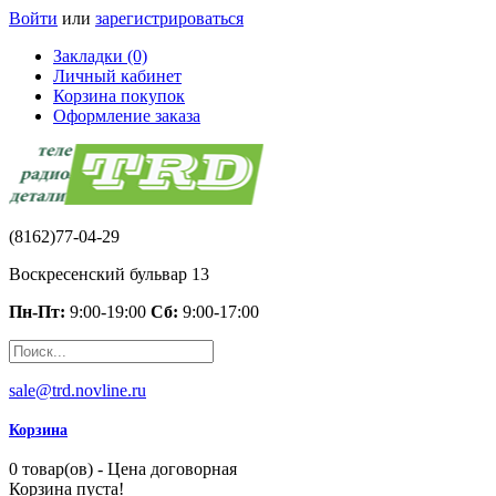
Войти
или
зарегистрироваться
Закладки (0)
Личный кабинет
Корзина покупок
Оформление заказа
(8162)77-04-29
Воскресенский бульвар 13
Пн-Пт:
9:00-19:00
Сб:
9:00-17:00
sale@trd.novline.ru
Корзина
0 товар(ов) - Цена договорная
Корзина пуста!