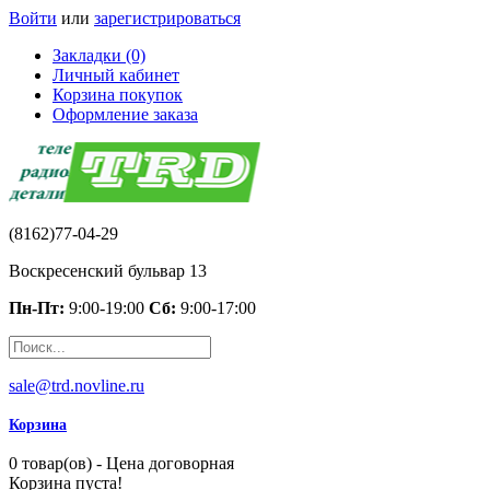
Войти
или
зарегистрироваться
Закладки (0)
Личный кабинет
Корзина покупок
Оформление заказа
(8162)77-04-29
Воскресенский бульвар 13
Пн-Пт:
9:00-19:00
Сб:
9:00-17:00
sale@trd.novline.ru
Корзина
0 товар(ов) - Цена договорная
Корзина пуста!