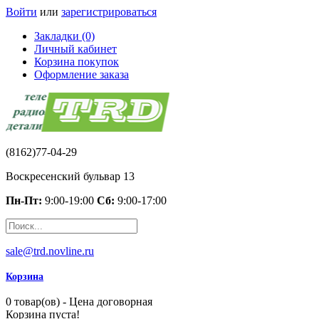
Войти
или
зарегистрироваться
Закладки (0)
Личный кабинет
Корзина покупок
Оформление заказа
(8162)77-04-29
Воскресенский бульвар 13
Пн-Пт:
9:00-19:00
Сб:
9:00-17:00
sale@trd.novline.ru
Корзина
0 товар(ов) - Цена договорная
Корзина пуста!