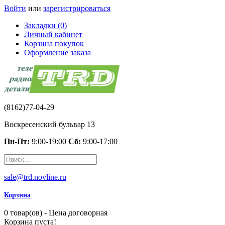
Войти
или
зарегистрироваться
Закладки (0)
Личный кабинет
Корзина покупок
Оформление заказа
(8162)77-04-29
Воскресенский бульвар 13
Пн-Пт:
9:00-19:00
Сб:
9:00-17:00
sale@trd.novline.ru
Корзина
0 товар(ов) - Цена договорная
Корзина пуста!