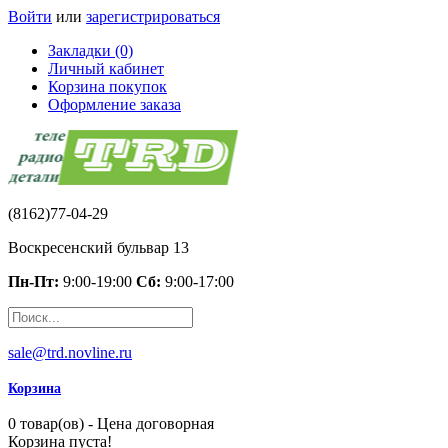
Войти
или
зарегистрироваться
Закладки (0)
Личный кабинет
Корзина покупок
Оформление заказа
(8162)77-04-29
Воскресенский бульвар 13
Пн-Пт:
9:00-19:00
Сб:
9:00-17:00
sale@trd.novline.ru
Корзина
0 товар(ов) - Цена договорная
Корзина пуста!