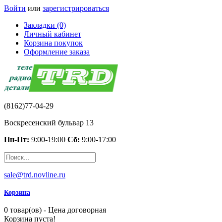
Войти
или
зарегистрироваться
Закладки (0)
Личный кабинет
Корзина покупок
Оформление заказа
(8162)77-04-29
Воскресенский бульвар 13
Пн-Пт:
9:00-19:00
Сб:
9:00-17:00
sale@trd.novline.ru
Корзина
0 товар(ов) - Цена договорная
Корзина пуста!