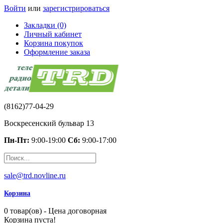
Войти
или
зарегистрироваться
Закладки (0)
Личный кабинет
Корзина покупок
Оформление заказа
(8162)77-04-29
Воскресенский бульвар 13
Пн-Пт:
9:00-19:00
Сб:
9:00-17:00
sale@trd.novline.ru
Корзина
0 товар(ов) - Цена договорная
Корзина пуста!