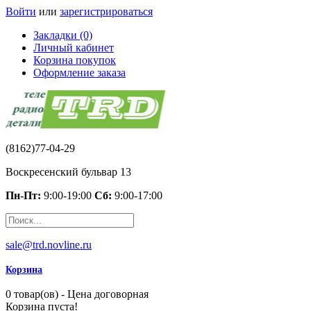
Войти
или
зарегистрироваться
Закладки (0)
Личный кабинет
Корзина покупок
Оформление заказа
(8162)77-04-29
Воскресенский бульвар 13
Пн-Пт:
9:00-19:00
Сб:
9:00-17:00
sale@trd.novline.ru
Корзина
0 товар(ов) - Цена договорная
Корзина пуста!