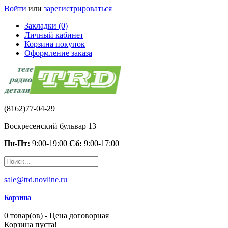
Войти
или
зарегистрироваться
Закладки (0)
Личный кабинет
Корзина покупок
Оформление заказа
(8162)77-04-29
Воскресенский бульвар 13
Пн-Пт:
9:00-19:00
Сб:
9:00-17:00
sale@trd.novline.ru
Корзина
0 товар(ов) - Цена договорная
Корзина пуста!