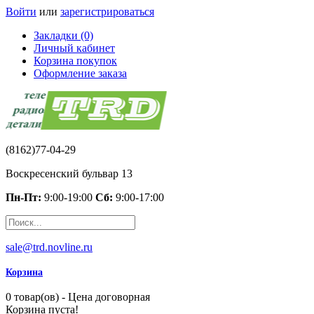
Войти
или
зарегистрироваться
Закладки (0)
Личный кабинет
Корзина покупок
Оформление заказа
(8162)77-04-29
Воскресенский бульвар 13
Пн-Пт:
9:00-19:00
Сб:
9:00-17:00
sale@trd.novline.ru
Корзина
0 товар(ов) - Цена договорная
Корзина пуста!