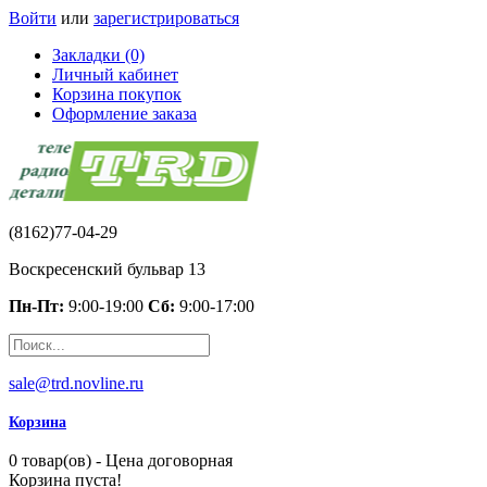
Войти
или
зарегистрироваться
Закладки (0)
Личный кабинет
Корзина покупок
Оформление заказа
(8162)77-04-29
Воскресенский бульвар 13
Пн-Пт:
9:00-19:00
Сб:
9:00-17:00
sale@trd.novline.ru
Корзина
0 товар(ов) - Цена договорная
Корзина пуста!