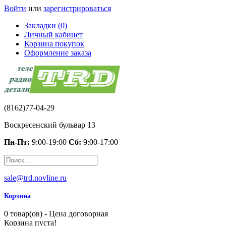
Войти
или
зарегистрироваться
Закладки (0)
Личный кабинет
Корзина покупок
Оформление заказа
(8162)77-04-29
Воскресенский бульвар 13
Пн-Пт:
9:00-19:00
Сб:
9:00-17:00
sale@trd.novline.ru
Корзина
0 товар(ов) - Цена договорная
Корзина пуста!