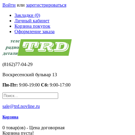
Войти
или
зарегистрироваться
Закладки (0)
Личный кабинет
Корзина покупок
Оформление заказа
(8162)77-04-29
Воскресенский бульвар 13
Пн-Пт:
9:00-19:00
Сб:
9:00-17:00
sale@trd.novline.ru
Корзина
0 товар(ов) - Цена договорная
Корзина пуста!