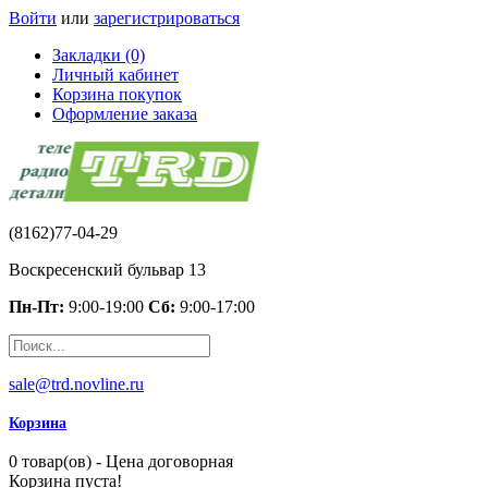
Войти
или
зарегистрироваться
Закладки (0)
Личный кабинет
Корзина покупок
Оформление заказа
(8162)77-04-29
Воскресенский бульвар 13
Пн-Пт:
9:00-19:00
Сб:
9:00-17:00
sale@trd.novline.ru
Корзина
0 товар(ов) - Цена договорная
Корзина пуста!