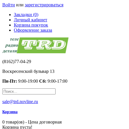
Войти
или
зарегистрироваться
Закладки (0)
Личный кабинет
Корзина покупок
Оформление заказа
(8162)77-04-29
Воскресенский бульвар 13
Пн-Пт:
9:00-19:00
Сб:
9:00-17:00
sale@trd.novline.ru
Корзина
0 товар(ов) - Цена договорная
Корзина пуста!