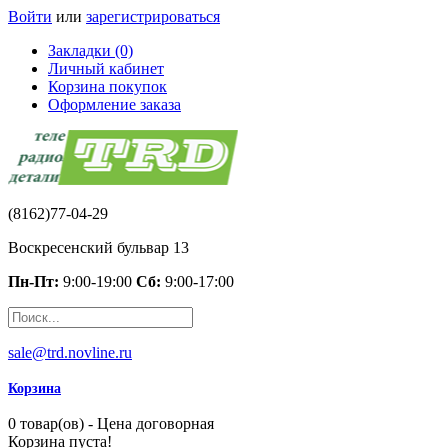
Войти
или
зарегистрироваться
Закладки (0)
Личный кабинет
Корзина покупок
Оформление заказа
(8162)77-04-29
Воскресенский бульвар 13
Пн-Пт:
9:00-19:00
Сб:
9:00-17:00
sale@trd.novline.ru
Корзина
0 товар(ов) - Цена договорная
Корзина пуста!