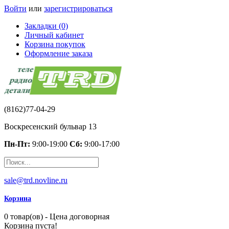
Войти
или
зарегистрироваться
Закладки (0)
Личный кабинет
Корзина покупок
Оформление заказа
(8162)77-04-29
Воскресенский бульвар 13
Пн-Пт:
9:00-19:00
Сб:
9:00-17:00
sale@trd.novline.ru
Корзина
0 товар(ов) - Цена договорная
Корзина пуста!