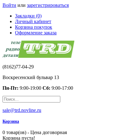
Войти
или
зарегистрироваться
Закладки (0)
Личный кабинет
Корзина покупок
Оформление заказа
(8162)77-04-29
Воскресенский бульвар 13
Пн-Пт:
9:00-19:00
Сб:
9:00-17:00
sale@trd.novline.ru
Корзина
0 товар(ов) - Цена договорная
Корзина пуста!