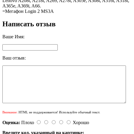
Lenovo A208t, A218t, A269, A278t, A305e, A308t, A316i, A318t,
A365e, A369i, A66.
=Мегафон Login 2 MS3A
Написать отзыв
Ваше Имя:
Ваш отзыв:
Внимание:
HTML не поддерживается! Используйте обычный текст.
Оценка:
Плохо
Хорошо
Введите код, указанный на картинке: