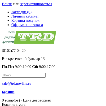
Войти
или
зарегистрироваться
Закладки (0)
Личный кабинет
Корзина покупок
Оформление заказа
(8162)77-04-29
Воскресенский бульвар 13
Пн-Пт:
9:00-19:00
Сб:
9:00-17:00
sale@trd.novline.ru
Корзина
0 товар(ов) - Цена договорная
Корзина пуста!