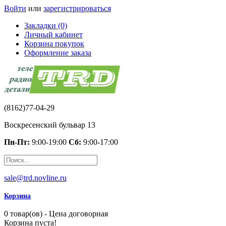
Войти
или
зарегистрироваться
Закладки (0)
Личный кабинет
Корзина покупок
Оформление заказа
(8162)77-04-29
Воскресенский бульвар 13
Пн-Пт:
9:00-19:00
Сб:
9:00-17:00
sale@trd.novline.ru
Корзина
0 товар(ов) - Цена договорная
Корзина пуста!