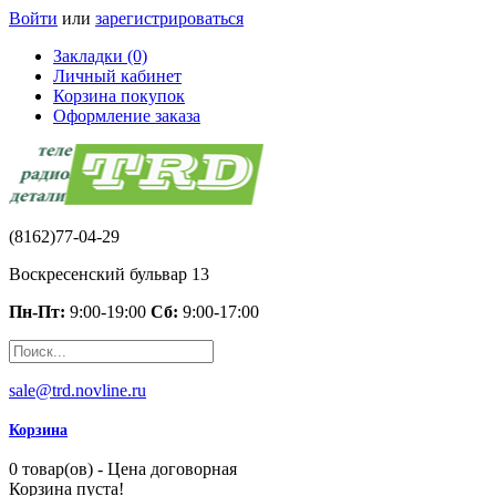
Войти
или
зарегистрироваться
Закладки (0)
Личный кабинет
Корзина покупок
Оформление заказа
(8162)77-04-29
Воскресенский бульвар 13
Пн-Пт:
9:00-19:00
Сб:
9:00-17:00
sale@trd.novline.ru
Корзина
0 товар(ов) - Цена договорная
Корзина пуста!