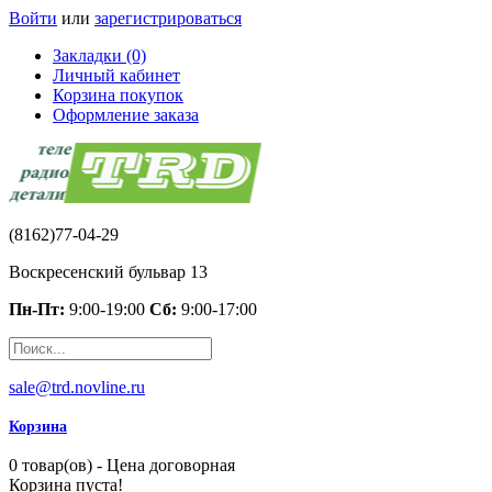
Войти
или
зарегистрироваться
Закладки (0)
Личный кабинет
Корзина покупок
Оформление заказа
(8162)77-04-29
Воскресенский бульвар 13
Пн-Пт:
9:00-19:00
Сб:
9:00-17:00
sale@trd.novline.ru
Корзина
0 товар(ов) - Цена договорная
Корзина пуста!