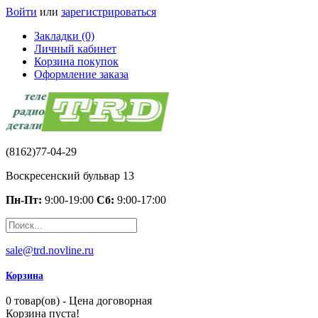
Войти
или
зарегистрироваться
Закладки (0)
Личный кабинет
Корзина покупок
Оформление заказа
(8162)77-04-29
Воскресенский бульвар 13
Пн-Пт:
9:00-19:00
Сб:
9:00-17:00
sale@trd.novline.ru
Корзина
0 товар(ов) - Цена договорная
Корзина пуста!