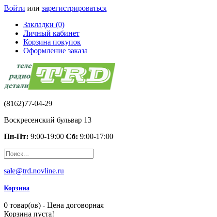
Войти
или
зарегистрироваться
Закладки (0)
Личный кабинет
Корзина покупок
Оформление заказа
(8162)77-04-29
Воскресенский бульвар 13
Пн-Пт:
9:00-19:00
Сб:
9:00-17:00
sale@trd.novline.ru
Корзина
0 товар(ов) - Цена договорная
Корзина пуста!