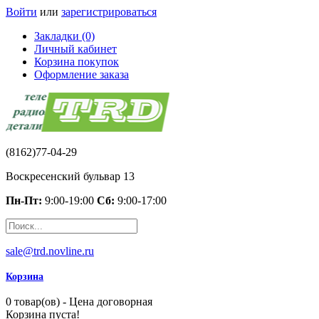
Войти
или
зарегистрироваться
Закладки (0)
Личный кабинет
Корзина покупок
Оформление заказа
(8162)77-04-29
Воскресенский бульвар 13
Пн-Пт:
9:00-19:00
Сб:
9:00-17:00
sale@trd.novline.ru
Корзина
0 товар(ов) - Цена договорная
Корзина пуста!