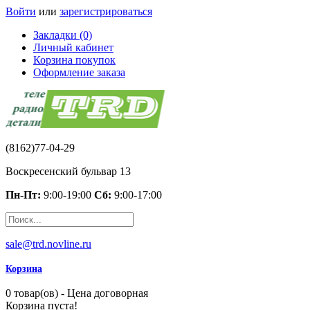
Войти
или
зарегистрироваться
Закладки (0)
Личный кабинет
Корзина покупок
Оформление заказа
(8162)77-04-29
Воскресенский бульвар 13
Пн-Пт:
9:00-19:00
Сб:
9:00-17:00
sale@trd.novline.ru
Корзина
0 товар(ов) - Цена договорная
Корзина пуста!