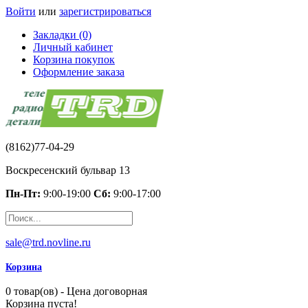
Войти
или
зарегистрироваться
Закладки (0)
Личный кабинет
Корзина покупок
Оформление заказа
(8162)77-04-29
Воскресенский бульвар 13
Пн-Пт:
9:00-19:00
Сб:
9:00-17:00
sale@trd.novline.ru
Корзина
0 товар(ов) - Цена договорная
Корзина пуста!