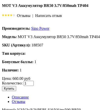
MOT V3 Аккумулятор BR50 3.7V/850mah TP404
Отзывы
|
Написать отзыв
Производитель:
Sino Power
Модель:
MOT V3 Аккумулятор BR50 3.7V/850mah TP404
SKU (Артикул):
188507
Тип корпуса:
Бонусные баллы:
1
Наличие:
1
Цена:
660.00 руб
Количество:
Купить
Описание
Отзывы
Motorola V3/V3c/V3i/PEBL/U6/V6/ms500 BR50