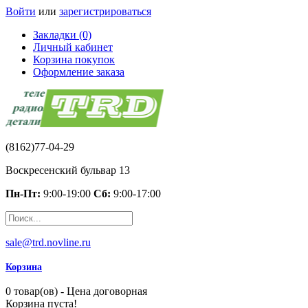
Войти
или
зарегистрироваться
Закладки (0)
Личный кабинет
Корзина покупок
Оформление заказа
(8162)77-04-29
Воскресенский бульвар 13
Пн-Пт:
9:00-19:00
Сб:
9:00-17:00
sale@trd.novline.ru
Корзина
0 товар(ов) - Цена договорная
Корзина пуста!