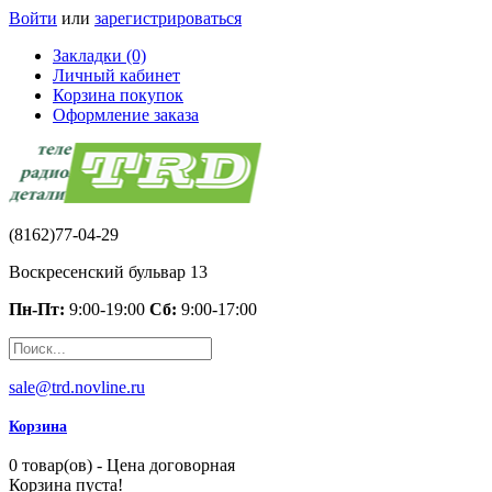
Войти
или
зарегистрироваться
Закладки (0)
Личный кабинет
Корзина покупок
Оформление заказа
(8162)77-04-29
Воскресенский бульвар 13
Пн-Пт:
9:00-19:00
Сб:
9:00-17:00
sale@trd.novline.ru
Корзина
0 товар(ов) - Цена договорная
Корзина пуста!