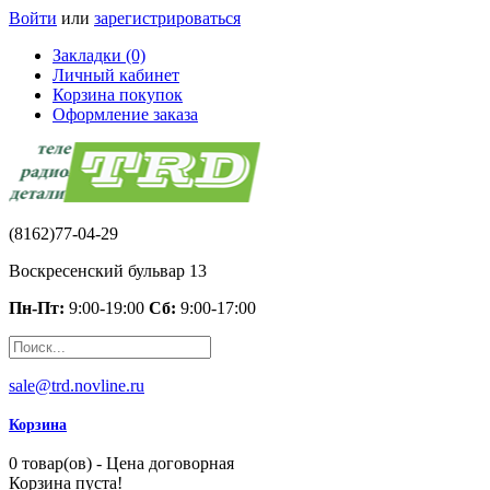
Войти
или
зарегистрироваться
Закладки (0)
Личный кабинет
Корзина покупок
Оформление заказа
(8162)77-04-29
Воскресенский бульвар 13
Пн-Пт:
9:00-19:00
Сб:
9:00-17:00
sale@trd.novline.ru
Корзина
0 товар(ов) - Цена договорная
Корзина пуста!