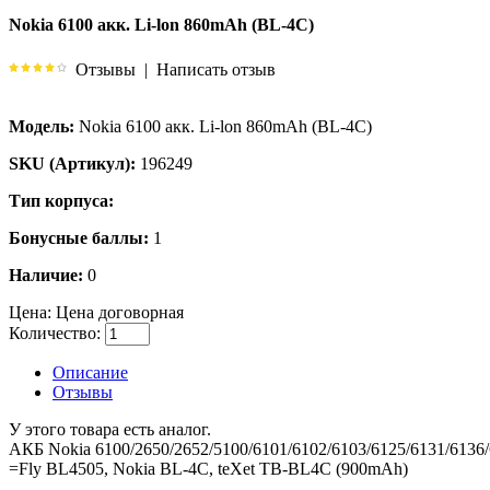
Nokia 6100 акк. Li-lon 860mAh (BL-4C)
Отзывы
|
Написать отзыв
Модель:
Nokia 6100 акк. Li-lon 860mAh (BL-4C)
SKU (Артикул):
196249
Тип корпуса:
Бонусные баллы:
1
Наличие:
0
Цена:
Цена договорная
Количество:
Описание
Отзывы
У этого товара есть аналог.
АКБ Nokia 6100/2650/2652/5100/6101/6102/6103/6125/6131/6136/6
=Fly BL4505, Nokia BL-4C, teXet TB-BL4C (900mAh)