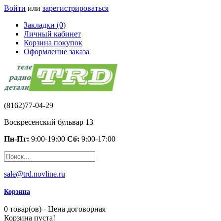
Войти
или
зарегистрироваться
Закладки (0)
Личный кабинет
Корзина покупок
Оформление заказа
(8162)77-04-29
Воскресенский бульвар 13
Пн-Пт:
9:00-19:00
Сб:
9:00-17:00
sale@trd.novline.ru
Корзина
0 товар(ов) - Цена договорная
Корзина пуста!