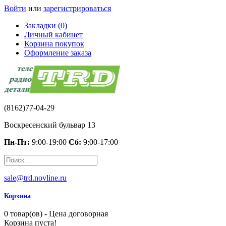
Войти
или
зарегистрироваться
Закладки (0)
Личный кабинет
Корзина покупок
Оформление заказа
(8162)77-04-29
Воскресенский бульвар 13
Пн-Пт:
9:00-19:00
Сб:
9:00-17:00
sale@trd.novline.ru
Корзина
0 товар(ов) - Цена договорная
Корзина пуста!