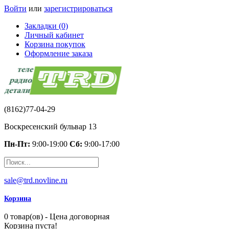
Войти
или
зарегистрироваться
Закладки (0)
Личный кабинет
Корзина покупок
Оформление заказа
(8162)77-04-29
Воскресенский бульвар 13
Пн-Пт:
9:00-19:00
Сб:
9:00-17:00
sale@trd.novline.ru
Корзина
0 товар(ов) - Цена договорная
Корзина пуста!