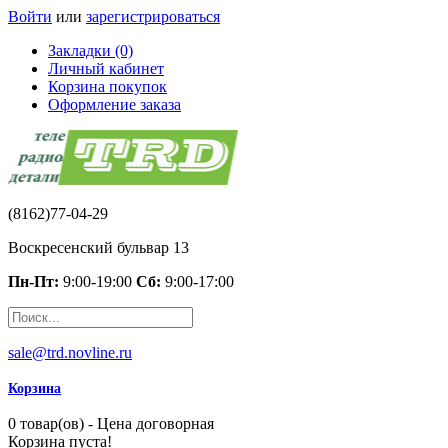
Войти
или
зарегистрироваться
Закладки (0)
Личный кабинет
Корзина покупок
Оформление заказа
(8162)77-04-29
Воскресенский бульвар 13
Пн-Пт:
9:00-19:00
Сб:
9:00-17:00
sale@trd.novline.ru
Корзина
0 товар(ов) - Цена договорная
Корзина пуста!