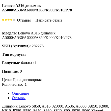
Lenovo A316 динамик
A5000/A536/A6000/A850/K900/K910/P78
Отзывы
|
Написать отзыв
Модель:
Lenovo A316 динамик
A5000/A536/A6000/A850/K900/K910/P78
SKU (Артикул):
282276
Тип корпуса:
Бонусные баллы:
1
Наличие:
0
Цена:
Цена договорная
Количество:
Описание
Отзывы
Динамик Lenovo S850, A316, A5000, A536, A6000, A850, K900,
K910, P780, S580, S650, S660, S820, S90, S920, S960,Xiaоmi