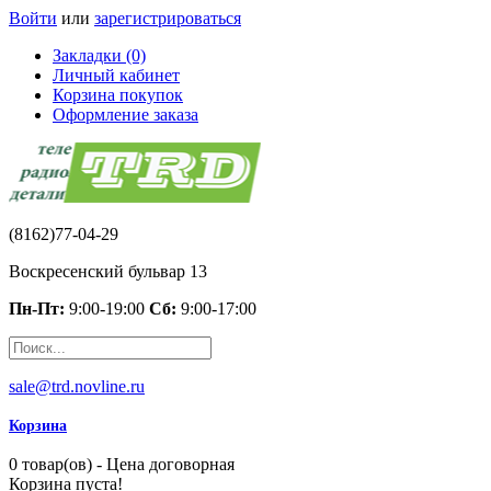
Войти
или
зарегистрироваться
Закладки (0)
Личный кабинет
Корзина покупок
Оформление заказа
(8162)77-04-29
Воскресенский бульвар 13
Пн-Пт:
9:00-19:00
Сб:
9:00-17:00
sale@trd.novline.ru
Корзина
0 товар(ов) - Цена договорная
Корзина пуста!