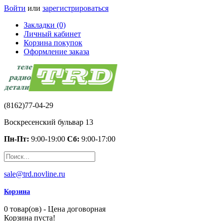
Войти
или
зарегистрироваться
Закладки (0)
Личный кабинет
Корзина покупок
Оформление заказа
(8162)77-04-29
Воскресенский бульвар 13
Пн-Пт:
9:00-19:00
Сб:
9:00-17:00
sale@trd.novline.ru
Корзина
0 товар(ов) - Цена договорная
Корзина пуста!