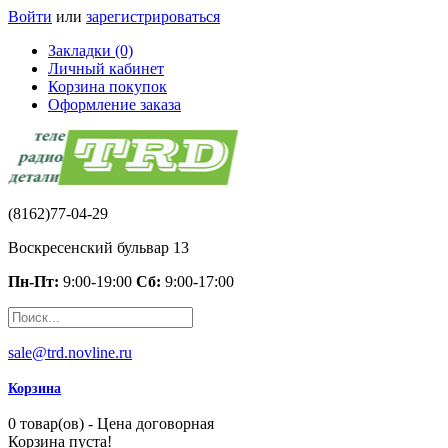
Войти
или
зарегистрироваться
Закладки (0)
Личный кабинет
Корзина покупок
Оформление заказа
(8162)77-04-29
Воскресенский бульвар 13
Пн-Пт:
9:00-19:00
Сб:
9:00-17:00
sale@trd.novline.ru
Корзина
0 товар(ов) - Цена договорная
Корзина пуста!