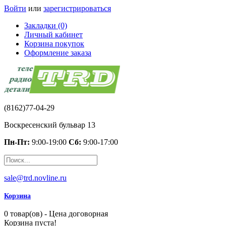
Войти
или
зарегистрироваться
Закладки (0)
Личный кабинет
Корзина покупок
Оформление заказа
(8162)77-04-29
Воскресенский бульвар 13
Пн-Пт:
9:00-19:00
Сб:
9:00-17:00
sale@trd.novline.ru
Корзина
0 товар(ов) - Цена договорная
Корзина пуста!