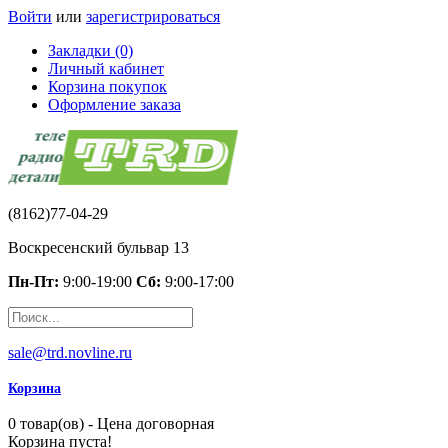
Войти
или
зарегистрироваться
Закладки (0)
Личный кабинет
Корзина покупок
Оформление заказа
(8162)77-04-29
Воскресенский бульвар 13
Пн-Пт:
9:00-19:00
Сб:
9:00-17:00
sale@trd.novline.ru
Корзина
0 товар(ов) - Цена договорная
Корзина пуста!