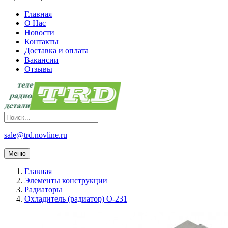
Главная
О Нас
Новости
Контакты
Доставка и оплата
Вакансии
Отзывы
sale@trd.novline.ru
Меню
Главная
Элементы конструкции
Радиаторы
Охладитель (радиатор) О-231