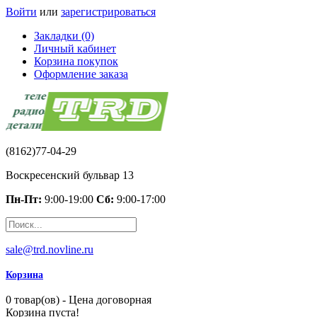
Войти
или
зарегистрироваться
Закладки (0)
Личный кабинет
Корзина покупок
Оформление заказа
(8162)77-04-29
Воскресенский бульвар 13
Пн-Пт:
9:00-19:00
Сб:
9:00-17:00
sale@trd.novline.ru
Корзина
0 товар(ов) - Цена договорная
Корзина пуста!