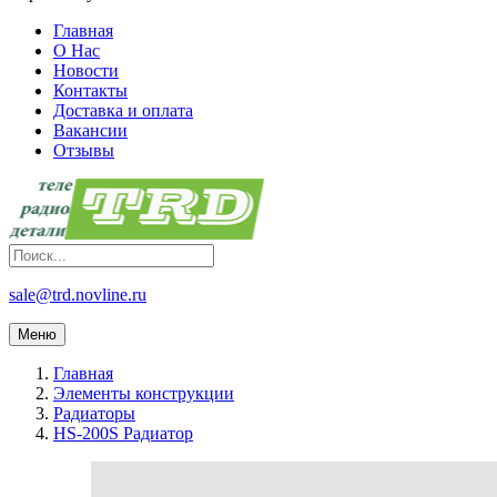
Главная
О Нас
Новости
Контакты
Доставка и оплата
Вакансии
Отзывы
sale@trd.novline.ru
Меню
Главная
Элементы конструкции
Радиаторы
HS-200S Радиатор