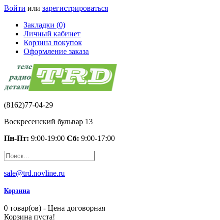
Войти
или
зарегистрироваться
Закладки (0)
Личный кабинет
Корзина покупок
Оформление заказа
(8162)77-04-29
Воскресенский бульвар 13
Пн-Пт:
9:00-19:00
Сб:
9:00-17:00
sale@trd.novline.ru
Корзина
0 товар(ов) - Цена договорная
Корзина пуста!