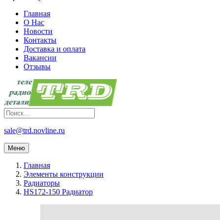
Главная
О Нас
Новости
Контакты
Доставка и оплата
Вакансии
Отзывы
sale@trd.novline.ru
Меню
Главная
Элементы конструкции
Радиаторы
HS172-150 Радиатор