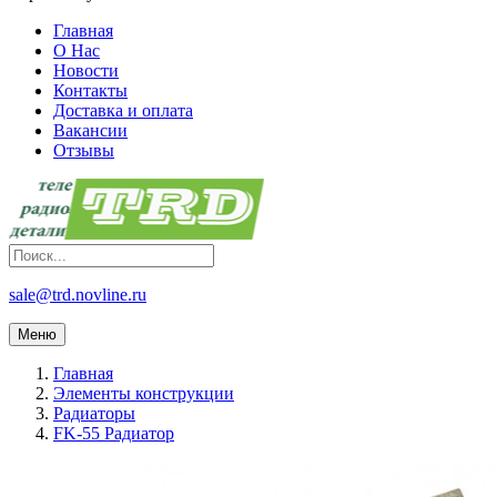
Главная
О Нас
Новости
Контакты
Доставка и оплата
Вакансии
Отзывы
sale@trd.novline.ru
Меню
Главная
Элементы конструкции
Радиаторы
FK-55 Радиатор