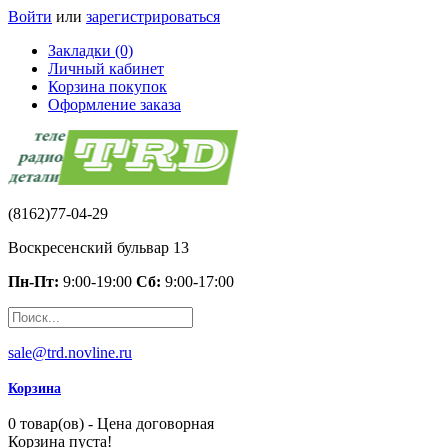
Войти
или
зарегистрироваться
Закладки (0)
Личный кабинет
Корзина покупок
Оформление заказа
(8162)77-04-29
Воскресенский бульвар 13
Пн-Пт:
9:00-19:00
Сб:
9:00-17:00
sale@trd.novline.ru
Корзина
0 товар(ов) - Цена договорная
Корзина пуста!