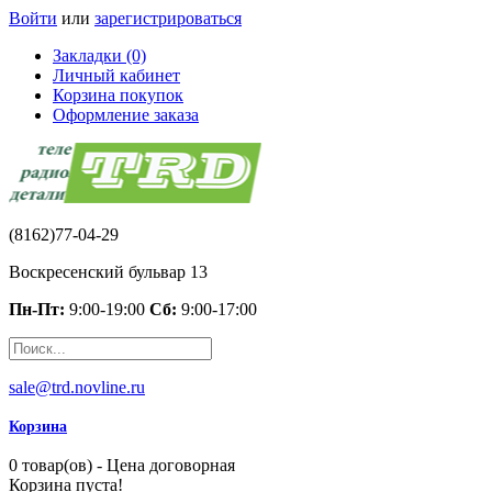
Войти
или
зарегистрироваться
Закладки (0)
Личный кабинет
Корзина покупок
Оформление заказа
(8162)77-04-29
Воскресенский бульвар 13
Пн-Пт:
9:00-19:00
Сб:
9:00-17:00
sale@trd.novline.ru
Корзина
0 товар(ов) - Цена договорная
Корзина пуста!