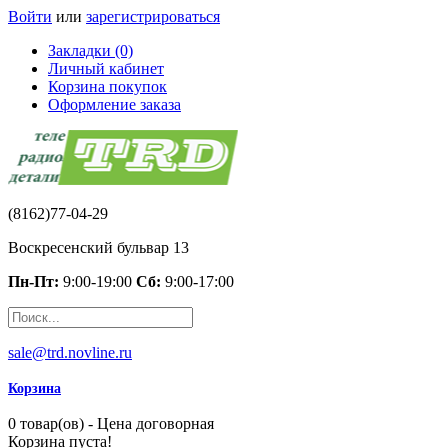
Войти
или
зарегистрироваться
Закладки (0)
Личный кабинет
Корзина покупок
Оформление заказа
(8162)77-04-29
Воскресенский бульвар 13
Пн-Пт:
9:00-19:00
Сб:
9:00-17:00
sale@trd.novline.ru
Корзина
0 товар(ов) - Цена договорная
Корзина пуста!