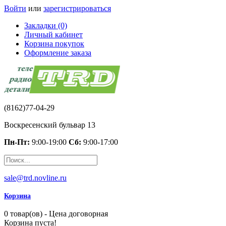
Войти
или
зарегистрироваться
Закладки (0)
Личный кабинет
Корзина покупок
Оформление заказа
(8162)77-04-29
Воскресенский бульвар 13
Пн-Пт:
9:00-19:00
Сб:
9:00-17:00
sale@trd.novline.ru
Корзина
0 товар(ов) - Цена договорная
Корзина пуста!