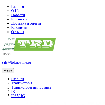
Главная
О Нас
Новости
Контакты
Доставка и оплата
Вакансии
Отзывы
sale@trd.novline.ru
Меню
Главная
Транзисторы
Транзисторы импортные
IR -
IPS521G