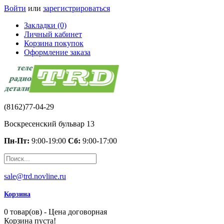
Войти
или
зарегистрироваться
Закладки (0)
Личный кабинет
Корзина покупок
Оформление заказа
(8162)77-04-29
Воскресенский бульвар 13
Пн-Пт:
9:00-19:00
Сб:
9:00-17:00
sale@trd.novline.ru
Корзина
0 товар(ов) - Цена договорная
Корзина пуста!