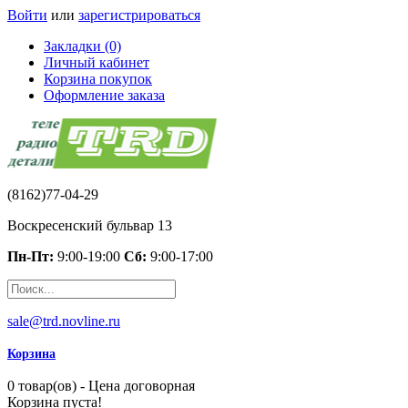
Войти
или
зарегистрироваться
Закладки (0)
Личный кабинет
Корзина покупок
Оформление заказа
(8162)77-04-29
Воскресенский бульвар 13
Пн-Пт:
9:00-19:00
Сб:
9:00-17:00
sale@trd.novline.ru
Корзина
0 товар(ов) - Цена договорная
Корзина пуста!