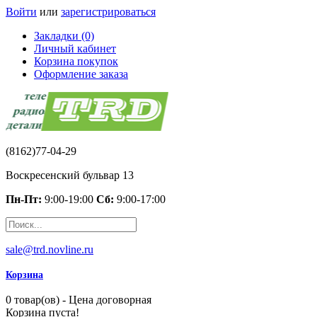
Войти
или
зарегистрироваться
Закладки (0)
Личный кабинет
Корзина покупок
Оформление заказа
(8162)77-04-29
Воскресенский бульвар 13
Пн-Пт:
9:00-19:00
Сб:
9:00-17:00
sale@trd.novline.ru
Корзина
0 товар(ов) - Цена договорная
Корзина пуста!