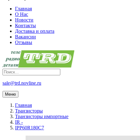
Главная
О Нас
Новости
Контакты
Доставка и оплата
Вакансии
Отзывы
sale@trd.novline.ru
Меню
Главная
Транзисторы
Транзисторы импортные
IR -
IPP60R180C7